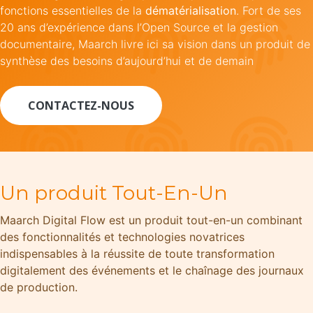
fonctions essentielles de la
dématérialisation
. Fort de ses
20 ans d’expérience dans l’Open Source et la gestion
documentaire, Maarch livre ici sa vision dans un produit de
synthèse des besoins d’aujourd’hui et de demain
CONTACTEZ-N​​​​OUS​​​​​​​​
Un produit Tout-En-Un
Maarch Digital Flow est un produit tout-en-un combinant
des fonctionnalités et technologies novatrices
indispensables à la réussite de toute transformation
digitalement des événements et le chaînage des journaux
de production.