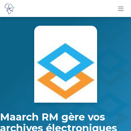
Se rendre au contenu
Maarch RM gère vos
archives électroniques