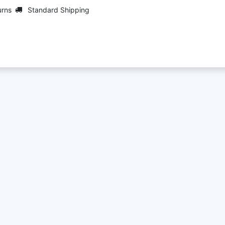
urns
Standard Shipping
Maarch
Contact us
Jobs