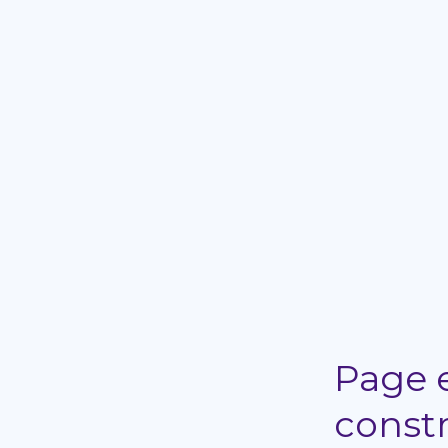
Page 
const