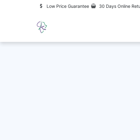
Skip to Content
Low Price Guarantee
30 Days Online Ret
Home
About us
Services