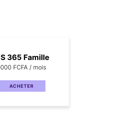
S 365 Famille
7000 FCFA / mois
ACHETER
6
5 par personne