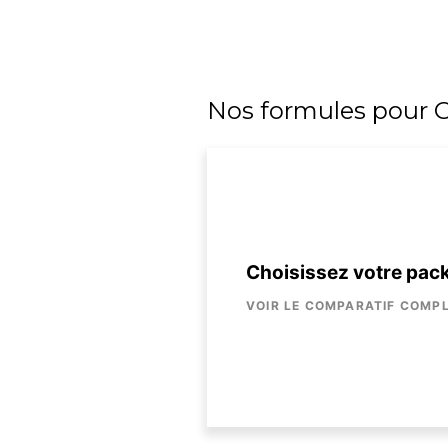
Stockage
Suite bureautique
Nos formules pour G
Messagerie professionnell
Choisissez votre pac
VOIR LE COMPARATIF COMP
Hébergement Cloud
basique
Texte