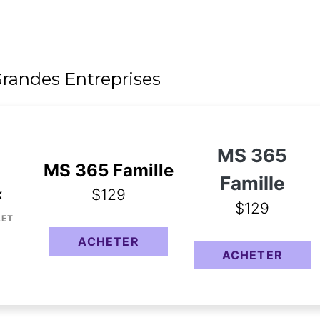
1 To
1 To
1 To
randes Entreprises
MS 365
MS 365 Famille
e
Famille
$129
k
$129
LET
ACHETER
ACHETER
Voir le comparatif
Voir le comparatif