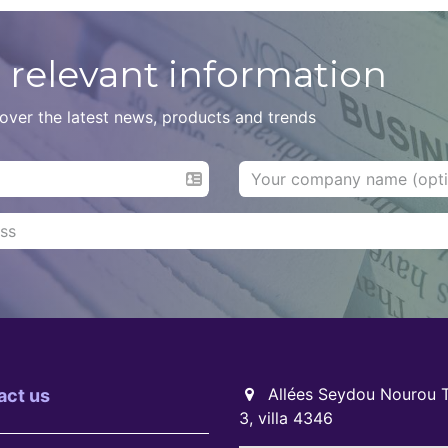
Voir le comparatif
Voir le comparatif
 relevant information
Voir le comparatif
Voir le comparatif
scover the latest news, products and trends
Voir le comparatif
Voir le comparatif
Voir le comparatif
Voir le comparatif
Allées Seydou Nourou T
act us
3, villa 4346