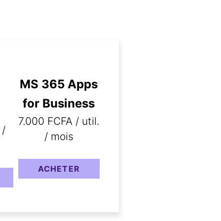
1 To par personne
MS 365 Apps
for Business
7.000 FCFA / util.
 /
/ mois
ACHETER