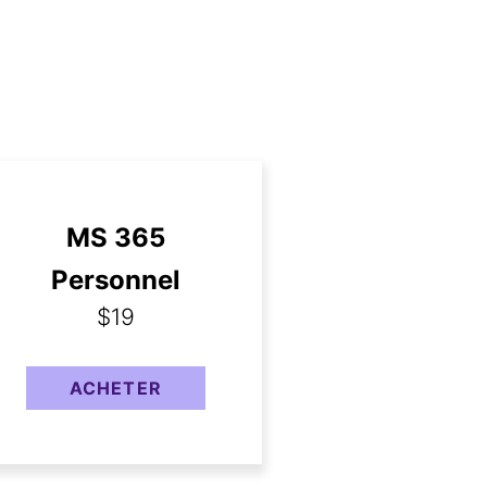
1 To
MS 365
Personnel
$19
ACHETER
Voir le comparatif