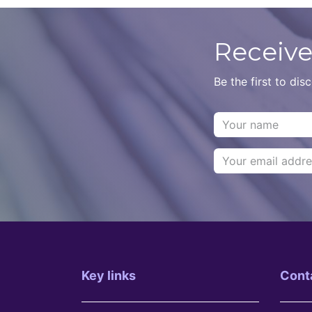
Texte
Hébergement Cloud
avancé
Receive
Texte
Be the first to di
Texte
Structuration de données
Texte
Graphisme et Design
Sécurité Standa
Key links
Cont