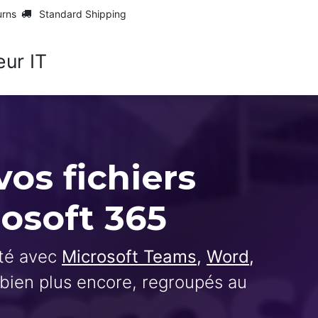
urns
Standard Shipping
Home
About us
Services
Maarc
vos fichiers
osoft 365
ité avec
Microsoft Teams
,
Word
,
bien plus encore, regroupés au