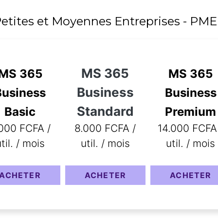
1 To
etites et Moyennes Entreprises - PME
MS 365
MS 365
MS 365
Business
Business
Business
Standard
Basic
Premium
000 FCFA /
8.000 FCFA /
14.000 FCFA
til. / mois
util. / mois
util. / mois
ACHETER
ACHETER
ACHETER