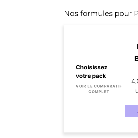
Stockage
Nos formules pour P
Suite bureautique
Choisissez
votre pack
Family safety
4.
VOIR LE COMPARATIF
u
COMPLET
Hébergement Cloud