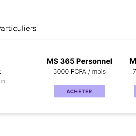
rticuliers
M
MS 365 Personnel
5000 FCFA / mois
k
LET
ACHETER
1
5