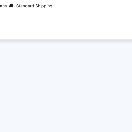
urns
Standard Shipping
Services
Maarch
Services
Jobs