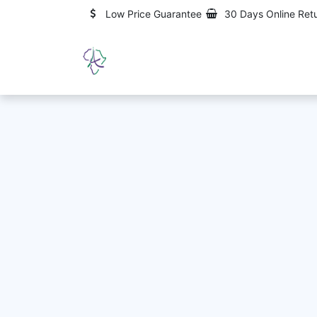
Skip to Content
Low Price Guarantee
30 Days Online Ret
Home
Qui sommes-nous ?