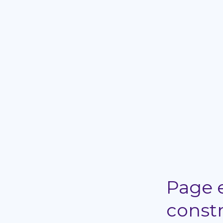
Page 
const