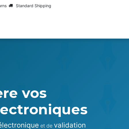
urns
Standard Shipping
Services
Maarch
Services
Jobs
re vos
lectroniques
électronique
validation
et de