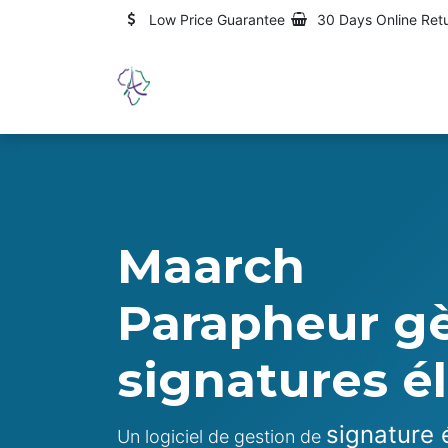
Skip to Content
Low Price Guarantee
30 Days Online Ret
Home
Qui sommes-nous ?
Maarch
Parapheur gè
signatures é
signature 
Un logiciel de gestion de