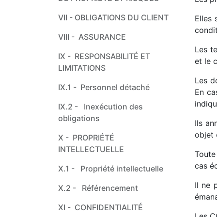
VII - ​OBLIGATIONS DU CLIENT
Elles
condit
VIII - ​ ​ASSURANCE
Les t
IX - ​ ​RESPONSABILITÉ ET
et le 
LIMITATIONS
Les do
IX.1 - ​ ​​Personnel détaché
En ca
indiqu
IX.2 - ​ ​Inexécution des
obligations
Ils a
objet 
X - ​ ​PROPRIÉTÉ
INTELLECTUELLE
Toute
cas é
X.1 - ​ ​Propriété intellectuelle
Il ne 
X.2 - ​ ​Référencement
émana
XI - ​ ​CONFIDENTIALITÉ
Les C