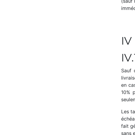
(sauf
imméd
IV 
IV.
Sauf 
livrai
en ca
10% p
seulem
Les ta
échéan
fait g
sans e