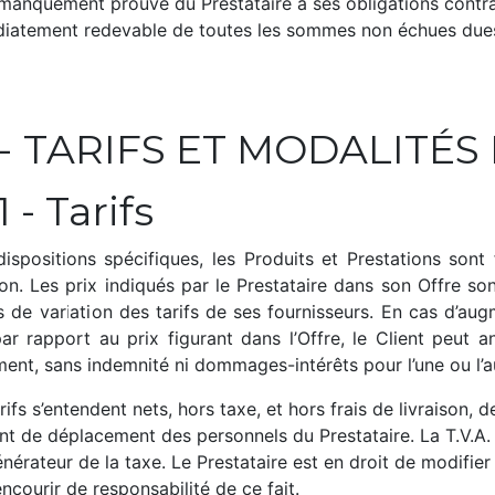
 manquement prouvé du Prestataire à ses obligations contrac
iatement redevable de toutes les sommes non échues dues 
-
​TARIFS ET MODALITÉ
1 -
​Tarifs
dispositions spécifiques, les Produits et Prestations sont 
son. Les prix indiqués par le Prestataire dans son Offre s
s de variation des tarifs de ses fournisseurs. En cas d’au
ar rapport au prix figurant dans l’Offre, le Client peut 
ent, sans indemnité ni dommages-intérêts pour l’une ou l’a
rifs s’entendent nets, hors taxe, et hors frais de livraison, d
t de déplacement des personnels du Prestataire. La T.V.A. 
énérateur de la taxe. Le Prestataire est en droit de modifier
ncourir de responsabilité de ce fait.