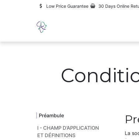
Skip to Content
Low Price Guarantee
30 Days Online Ret
Home
Qui sommes-nous ?
Conditi
Préambule
Pr
I - CHAMP D’APPLICATION
La so
ET DÉFINITIONS