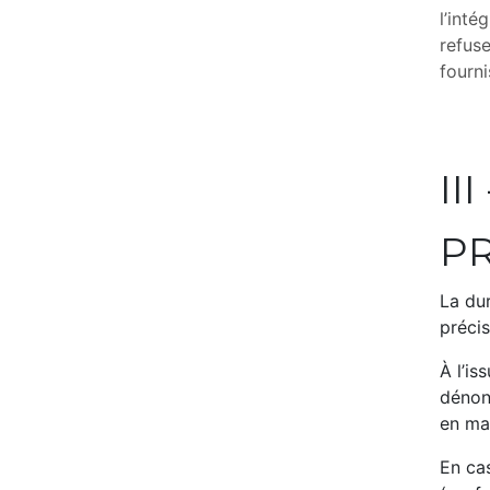
l’int
refus
fourni
III
P
La dur
précis
À l’is
dénon
en ma
En cas