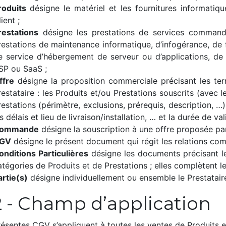
roduits
désigne le matériel et les fournitures informatiq
ient ;
restations
désigne les prestations de services command
restations de maintenance informatique, d’infogérance, de 
e service d’hébergement de serveur ou d’applications, de
SP ou SaaS ;
ffre
désigne la proposition commerciale précisant les term
restataire : les Produits et/ou Prestations souscrits (avec
restations (périmètre, exclusions, prérequis, description, …)
s délais et lieu de livraison/installation, … et la durée de vali
ommande
désigne la souscription à une offre proposée par 
GV
désigne le présent document qui régit les relations comm
onditions Particulières
désigne les documents précisant le
atégories de Produits et de Prestations ; elles complètent l
artie(s)
désigne individuellement ou ensemble le Prestataire 
.2 - Champ d’application
ésentes CGV s’appliquent à toutes les ventes de Produits et