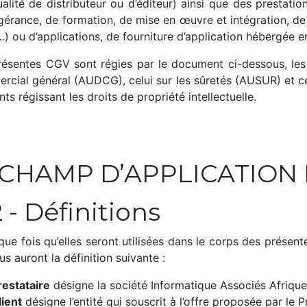
ualité de distributeur ou d’éditeur) ainsi que des prestati
ogérance, de formation, de mise en œuvre et intégration, d
 …) ou d’applications, de fourniture d’application hébergée
résentes CGV sont régies par le document ci-dessous, les d
rcial général (AUDCG), celui sur les sûretés (AUSUR) et cel
nts régissant les droits de propriété intellectuelle.
- CHAMP D’APPLICATION
.2 - Définitions
ue fois qu’elles seront utilisées dans le corps des présent
s auront la définition suivante :
restataire
désigne la société Informatique Associés Afrique
lient
désigne l’entité qui souscrit à l’offre proposée par le Pr