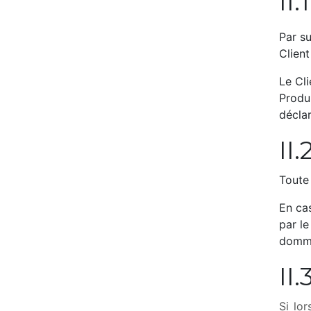
II.
Par su
Client
Le Cli
Produi
décla
II.
Toute
En cas
par l
dommag
II.
Si lo