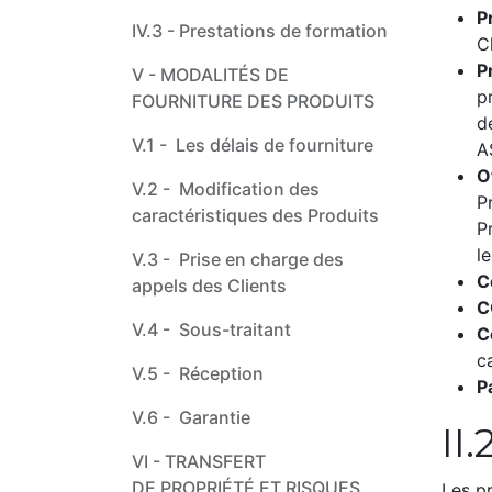
P
IV.3 - ​Prestations de formation
Cl
P
V - ​MODALITÉS DE
p
FOURNITURE DES PRODUITS
d
V.1 - ​Les délais de fourniture
A
O
V.2 - ​Modification des
P
caractéristiques des Produits
P
le
V.3 - ​Prise en charge des
C
appels des Clients
C
V.4 - ​Sous-traitant
C
c
V.5 - ​Réception
P
V.6 - ​Garantie
II
VI - TRANSFERT
DE PROPRIÉTÉ ET RISQUES​
Les pr