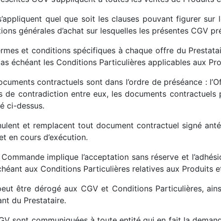
 s’appliquent quel que soit les clauses pouvant figurer su
ions générales d’achat sur lesquelles les présentes CGV pr
ermes et conditions spécifiques à chaque offre du Prestatai
cas échéant les Conditions Particulières applicables aux Pr
cuments contractuels sont dans l’ordre de préséance : l’Off
s de contradiction entre eux, les documents contractuels pr
é ci-dessus.
nnulent et remplacent tout document contractuel signé ant
et en cours d’exécution.
 Commande implique l’acceptation sans réserve et l’adhésio
chéant aux Conditions Particulières relatives aux Produits
peut être dérogé aux CGV et Conditions Particulières, ains
nt du Prestataire.
GV sont communiquées à toute entité qui en fait la deman