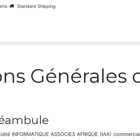
urns
Standard Shipping
Services
Maarch
Services
Jobs
ons Générales 
éambule
ciété INFORMATIQUE ASSOCIES AFRIQUE (IAA) commercialise