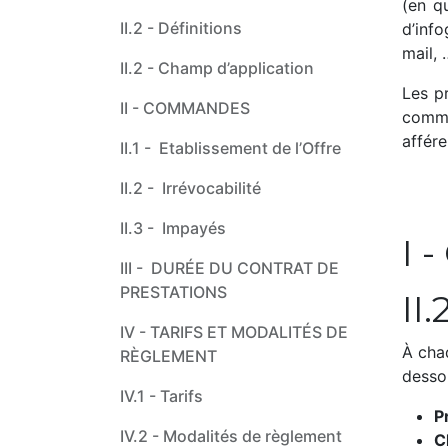
(en q
II.2 - Définitions
d’inf
mail,
II.2 - Champ d’application
Les p
II - COMMANDES
comme
affére
II.1 - ​Etablissement de l’Offre
II.2 - ​Irrévocabilité
II.3 - ​Impayés
I 
III - ​ ​DURÉE DU CONTRAT DE
PRESTATIONS
II
IV - ​TARIFS ET MODALITÉS DE
À chaq
RÈGLEMENT
dessou
IV.1 - ​Tarifs
P
IV.2 - ​Modalités de règlement
C